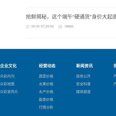
抢鲜揭秘，这个端午“硬通货”身价大起
05-30 07:24:59
18665
企业文化
经营动态
新闻资讯
众彩内刊
蔬菜价格
政务公开
众彩地图
水果价格
安全科普
众彩宣传片
水产价格
媒体报道
副食价格
行情分析