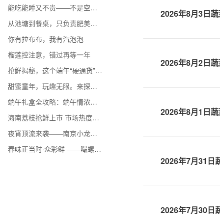
能吃能睡又不贵——不是空调开不起，抱着冬瓜更有性价比
2026年8月3日
从池塘到餐桌，只负责肥美不负责低调
你有拉布布，我有汽泡泡
榴莲控注意，错过再等一年
2026年8月2日
抢鲜揭秘，这个端午“硬通货”身价大起底
甜蜜童年，玩趣无限。来探秘众彩的糖玩宝藏
端午礼盒全攻略：端午情浓，“粽”有奇遇
2026年8月1日
海南荔枝抢鲜上市 市场热度持续攀升
夜宵顶流来袭——南京小龙虾鲜香上市
春味正当时·众彩鲜 ——嘬螺蛳、啃刀鱼、剥皮皮虾、吮蛏子，一口咬住整个春天
2026年7月31
2026年7月30