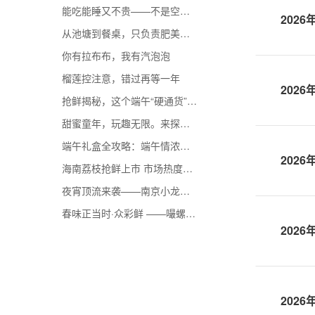
能吃能睡又不贵——不是空调开不起，抱着冬瓜更有性价比
202
从池塘到餐桌，只负责肥美不负责低调
你有拉布布，我有汽泡泡
榴莲控注意，错过再等一年
202
抢鲜揭秘，这个端午“硬通货”身价大起底
甜蜜童年，玩趣无限。来探秘众彩的糖玩宝藏
端午礼盒全攻略：端午情浓，“粽”有奇遇
202
海南荔枝抢鲜上市 市场热度持续攀升
夜宵顶流来袭——南京小龙虾鲜香上市
春味正当时·众彩鲜 ——嘬螺蛳、啃刀鱼、剥皮皮虾、吮蛏子，一口咬住整个春天
202
202