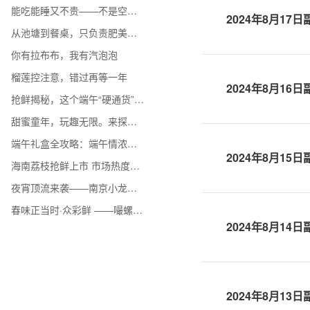
能吃能睡又不贵——不是空调开不起，抱着冬瓜更有性价比
2024年8月17
从池塘到餐桌，只负责肥美不负责低调
你有拉布布，我有汽泡泡
榴莲控注意，错过再等一年
2024年8月16
抢鲜揭秘，这个端午“硬通货”身价大起底
甜蜜童年，玩趣无限。来探秘众彩的糖玩宝藏
端午礼盒全攻略：端午情浓，“粽”有奇遇
2024年8月15
海南荔枝抢鲜上市 市场热度持续攀升
夜宵顶流来袭——南京小龙虾鲜香上市
春味正当时·众彩鲜 ——嘬螺蛳、啃刀鱼、剥皮皮虾、吮蛏子，一口咬住整个春天
2024年8月14
2024年8月13